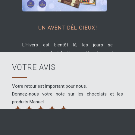
UN AVENT DÉLICIEUX!
L'Hivers est bientôt là, les jours se
raccourcissent et le thermomètre descend
doucement! Alors quoi de plus chaleureux
VOTRE AVIS
que d'offrir à vos proches des douceurs
pendant cette merveilleuse période de fêtes
et de partage. Venez choisir votre Calendrier
Votre retour est important pour nous.
de l'Avent pour...
Donnez-nous votre note sur les chocolats et les
produits Manuel