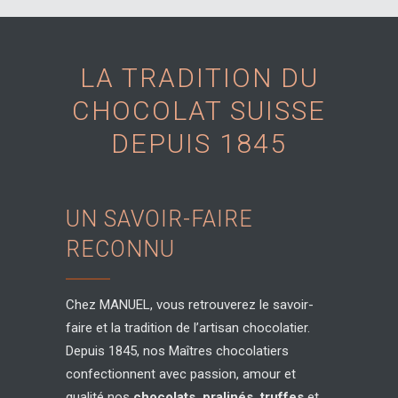
choisies
sur
la
LA TRADITION DU
page
CHOCOLAT SUISSE
du
produit
DEPUIS 1845
UN SAVOIR-FAIRE
RECONNU
Chez MANUEL, vous retrouverez le savoir-
faire et la tradition de l’artisan chocolatier.
Depuis 1845, nos Maîtres chocolatiers
confectionnent avec passion, amour et
qualité nos
chocolats, pralinés, truffes
et