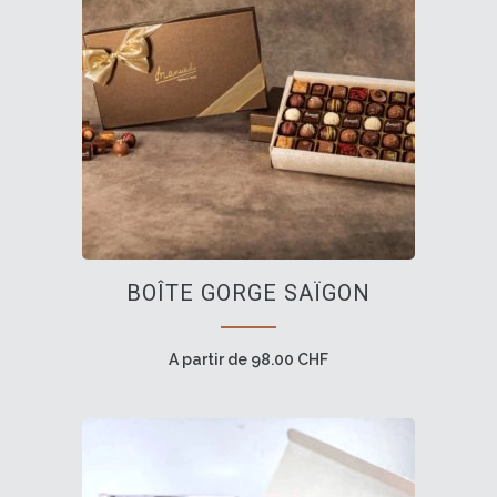
être
choisies
sur
la
page
du
produit
Ce
BOÎTE GORGE SAÏGON
produit
a
plusieurs
A partir de
98.00
CHF
variations.
Les
options
peuvent