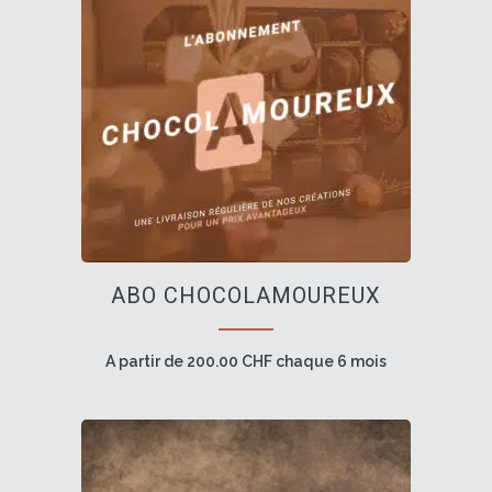
Ce
ABO CHOCOLAMOUREUX
produit
a
plusieurs
A partir de
200.00
CHF
chaque 6 mois
variations.
Les
options
peuvent