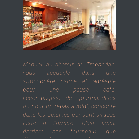
Manuel, au chemin du Trabandan,
vous accueille dans une
atmosphère calme et agréable
pour une pause café,
accompagnée de gourmandises
ou pour un repas à midi, concocté
dans les cuisines qui sont situées
juste à l’arrière. C’est aussi
derrière ces fourneaux que