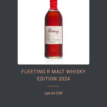
FLEETING R MALT WHISKY
EDITION 2024
150.00
CHF