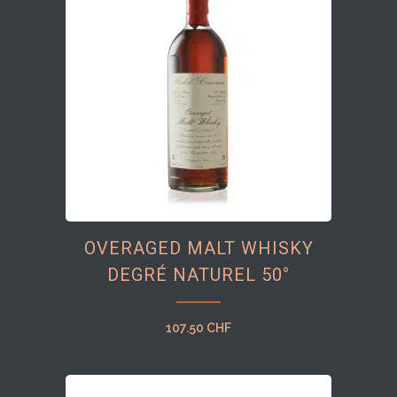
OVERAGED MALT WHISKY
DEGRÉ NATUREL 50°
107.50
CHF