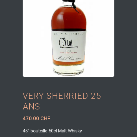
VERY SHERRIED 25
ANS
470.00
CHF
45° bouteille 50cl Malt Whisky