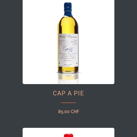
CAP A PIE
85.00
CHF