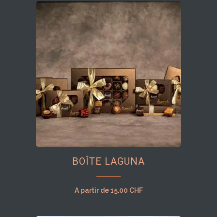
Les
options
peuvent
être
choisies
sur
la
page
du
produit
Ce
BOÎTE LAGUNA
produit
a
plusieurs
A partir de
15.00
CHF
variations.
Les