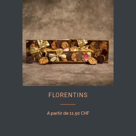
options
peuvent
être
choisies
sur
la
page
du
produit
Ce
FLORENTINS
produit
a
plusieurs
A partir de
11.50
CHF
variations.
Les