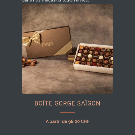
dans nos magasins toute l’année.
Ce
BOÎTE GORGE SAÏGON
produit
a
plusieurs
A partir de
98.00
CHF
variations.