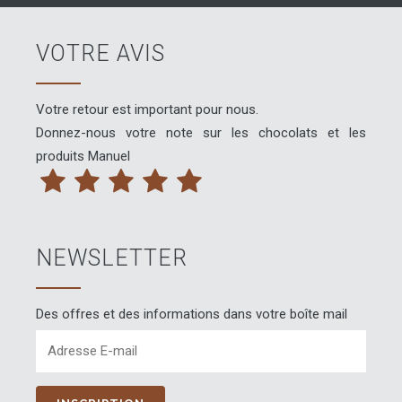
options
peuvent
VOTRE AVIS
être
choisies
sur
Votre retour est important pour nous.
la
Donnez-nous votre note sur les chocolats et les
page
produits Manuel
du
produit
NEWSLETTER
Des offres et des informations dans votre boîte mail