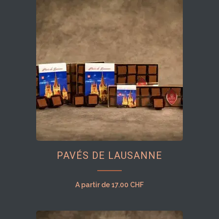
options
peuvent
être
choisies
sur
la
page
du
produit
Ce
PAVÉS DE LAUSANNE
produit
a
plusieurs
A partir de
17.00
CHF
variations.
Les