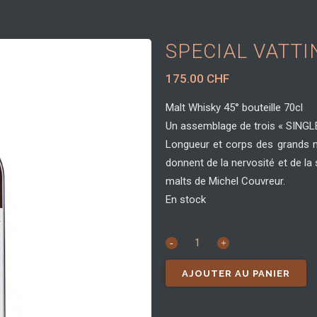
SPECIAL VATTI
175.00
CHF
Malt Whisky 45° bouteille 70cl
Un assemblage de trois « SING
Longueur et corps des grands m
donnent de la nervosité et de la 
malts de Michel Couvreur.
En stock
SPECIAL
VATTING
AJOUTER AU PANIER
quantité